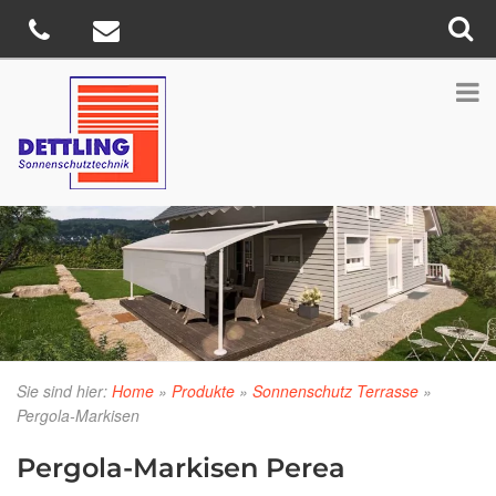
Sie sind hier:
Home
»
Produkte
»
Sonnenschutz Terrasse
»
Pergola-Markisen
Pergola-Markisen Perea