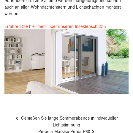
Außenbereich. Die Systeme werden maßgefertigt und können
auch an allen Wohndachfenstern und Lichtschächten montiert
werden.
Erfahren Sie hier mehr über unseren Insektenschutz »
Beitragsnavigation
Vorheriger
Genießen Sie lange Sommerabende in individueller
Beitrag
Lichtstimmung
Nächster
Pergola-Markise Perea P60