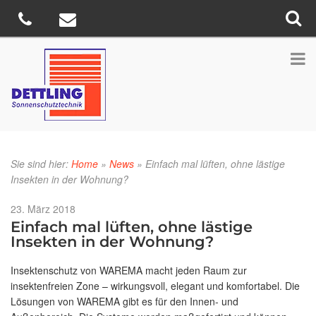
Sie sind hier:
Home
»
News
»
Einfach mal lüften, ohne lästige
Insekten in der Wohnung?
Veröffentlicht
23. März 2018
am
Einfach mal lüften, ohne lästige
Insekten in der Wohnung?
Insektenschutz von WAREMA macht jeden Raum zur
insektenfreien Zone – wirkungsvoll, elegant und komfortabel. Die
Lösungen von WAREMA gibt es für den Innen- und