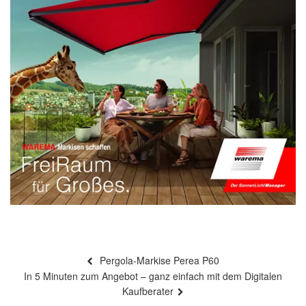
Beitragsnavigation
Vorheriger
Pergola-Markise Perea P60
Beitrag
Nächster
In 5 Minuten zum Angebot – ganz einfach mit dem Digitalen
Beitrag
Kaufberater