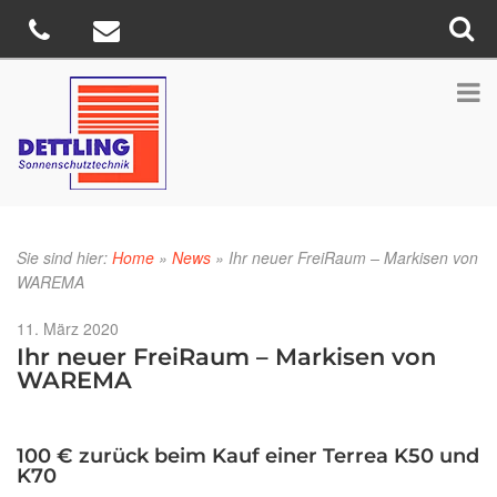
Sie sind hier:
Home
»
News
»
Ihr neuer FreiRaum – Markisen von
WAREMA
Veröffentlicht
11. März 2020
am
Ihr neuer FreiRaum – Markisen von
WAREMA
100 € zurück beim Kauf einer Terrea K50 und
K70