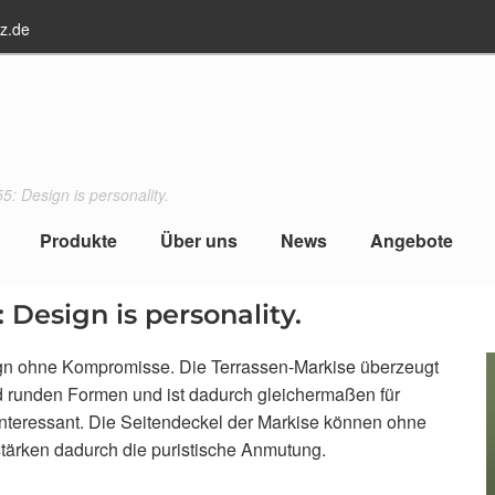
z.de
 Design is personality.
Produkte
Über uns
News
Angebote
Design is personality.
gn ohne Kompromisse. Die Terrassen-Markise überzeugt
d runden Formen und ist dadurch gleichermaßen für
interessant. Die Seitendeckel der Markise können ohne
tärken dadurch die puristische Anmutung.