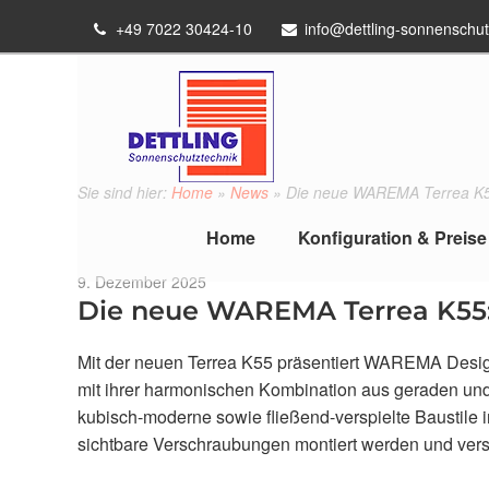
+49 7022 30424-10
info@dettling-sonnenschut
Sie sind hier:
Home
»
News
»
Die neue WAREMA Terrea K55:
Home
Konfiguration & Preise
Veröffentlicht
9. Dezember 2025
am
Die neue WAREMA Terrea K55: 
Mit der neuen Terrea K55 präsentiert WAREMA Desi
mit ihrer harmonischen Kombination aus geraden un
kubisch-moderne sowie fließend-verspielte Baustile 
sichtbare Verschraubungen montiert werden und vers