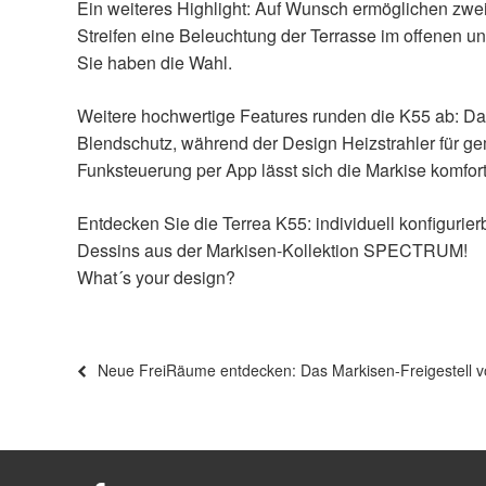
Ein weiteres Highlight: Auf Wunsch ermöglichen zwe
Streifen eine Beleuchtung der Terrasse im offenen u
Sie haben die Wahl.
Weitere hochwertige Features runden die K55 ab: Das
Blendschutz, während der Design Heizstrahler für 
Funksteuerung per App lässt sich die Markise komfor
Entdecken Sie die Terrea K55: individuell konfigur
Dessins aus der Markisen-Kollektion SPECTRUM!
What´s your design?
Beitragsnavigation
Vorheriger
Neue FreiRäume entdecken: Das Markisen-Freigestel
Beitrag