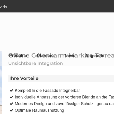
z.de
Offene Gelenkarm-Markise Terre
Produkte
Über uns
News
Angebote
Unsichtbare Integration
Ihre Vorteile
Komplett in die Fassade integrierbar
Individuelle Anpassung der vorderen Blende an die F
Modernes Design und zuverlässiger Schutz - genau da
Optimale Raumausnutzung