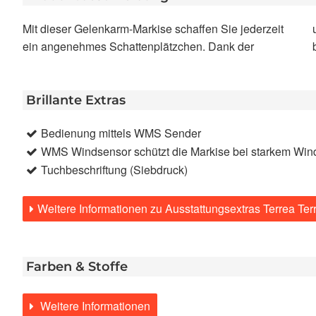
Mit dieser Gelenkarm-Markise schaffen Sie jederzeit
unsichtbaren Montage im Schacht fügt sie sich
ein angenehmes Schattenplätzchen. Dank der
Brillante Extras
Bedienung mittels WMS Sender
WMS Windsensor schützt die Markise bei starkem Win
Tuchbeschriftung (Siebdruck)
Weitere Informationen zu Ausstattungsextras Terrea Te
Farben & Stoffe
Weitere Informationen