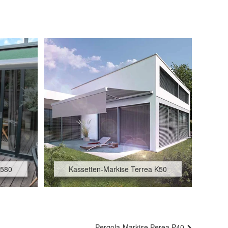
 580
Kassetten-Markise Terrea K50
Pergola-Markise Perea P40