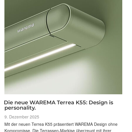
Die neue WAREMA Terrea K55: Design is
personality.
Veröffentlicht
9. Dezember 2025
am
Mit der neuen Terrea K55 präsentiert WAREMA Design ohne
Kompromisse. Die Terrassen-Markise überzeugt mit ihrer