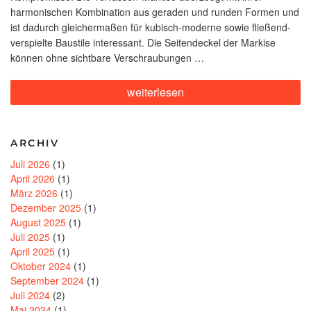
harmonischen Kombination aus geraden und runden Formen und
ist dadurch gleichermaßen für kubisch-moderne sowie fließend-
verspielte Baustile interessant. Die Seitendeckel der Markise
können ohne sichtbare Verschraubungen …
„Die
weiterlesen
neue
WAREMA
Terrea
K55:
ARCHIV
Design
is
Juli 2026
(1)
personality.“
April 2026
(1)
März 2026
(1)
Dezember 2025
(1)
August 2025
(1)
Juli 2025
(1)
April 2025
(1)
Oktober 2024
(1)
September 2024
(1)
Juli 2024
(2)
Mai 2024
(1)